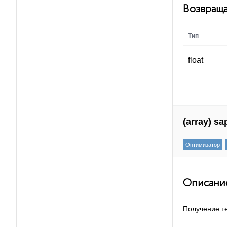
Возвраща
sape.placement_sleep_project
sape.placement_sleep_url
Тип
sape.placement_sleep
float
sape.placements_accept_seo
sape.placement_accept_seo
sape.placements_accept_wm
(array) s
sape.placement_update_url
Оптимизатор
sape.placements_new_price_reject
sape.placements_new_price_accept
Описани
sape.get_placements_new_prices
sape.get_placement_status
Получение те
sape.placements_create