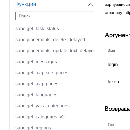
Функции
вернувшиеся 
страницу: htt
sape.get_task_status
Аргумен
sape.placements_delete_delayed
sape.placements_update_text_delayed
Имя
sape.get_messages
login
sape.get_avg_site_prices
token
sape.get_avg_prices
sape.get_languages
sape.get_yaca_categories
Возвраща
sape.get_categories_v2
Тип
sape.get_regions