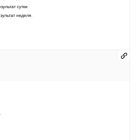
езультат сутки
езультат неделя.
.