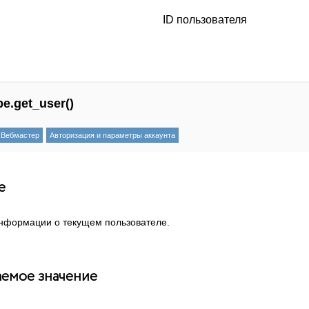
ID пользователя
pe.get_user()
Вебмастер
Авторизация и параметры аккаунта
е
нформации о текущем пользователе.
емое значение