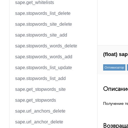
sape.get_whitelists
sape.stopwords_list_delete
sape.stopwords_site_delete
sape.stopwords_site_add
sape.stopwords_words_delete
(float) sa
sape.stopwords_words_add
sape.stopwords_list_update
Оптимизатор
sape.stopwords_list_add
Описани
sape.get_stopwords_site
sape.get_stopwords
Получение т
sape.url_anchors_delete
sape.url_anchor_delete
Возвраща